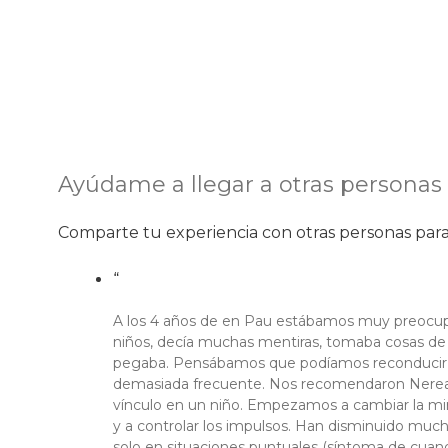
Ayúdame a llegar a otras personas
Comparte tu experiencia con otras personas pa
“
A los 4 años de en Pau estábamos muy preocupad
niños, decía muchas mentiras, tomaba cosas de 
pegaba. Pensábamos que podíamos reconducir la 
demasiada frecuente. Nos recomendaron Nerea y 
vínculo en un niño. Empezamos a cambiar la mi
y a controlar los impulsos. Han disminuido muc
solo en situaciones puntuales (síntoma de cuand