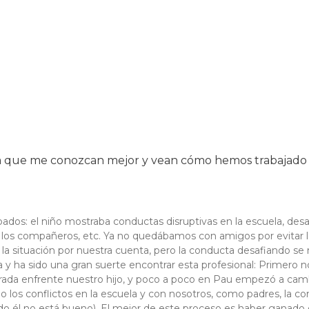
ra que me conozcan mejor y vean cómo hemos trabajado 
os: el niño mostraba conductas disruptivas en la escuela, desa
los compañeros, etc. Ya no quedábamos con amigos por evitar lo
situación por nuestra cuenta, pero la conducta desafiando se m
ha sido una gran suerte encontrar esta profesional: Primero no
rada enfrente nuestro hijo, y poco a poco en Pau empezó a camb
ho los conflictos en la escuela y con nosotros, como padres, la
o él no está bueno). El mejor de este proceso es haber ganado e