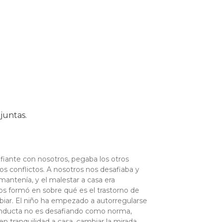
juntas.
fiante con nosotros, pegaba los otros
s conflictos. A nosotros nos desafiaba y
antenía, y el malestar a casa era
s formó en sobre qué es el trastorno de
iar. El niño ha empezado a autorregularse
 conducta no es desafiando como norma,
n tranquilidad a casa, cambiar la mirada