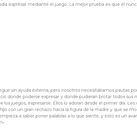
día expresar mediante el juego. La mejor prueba es que él nunca
guir sin ayuda externa, pero nosotros necesitábamos pautas p
espacio donde poderse expresar y donde pudieran brotar todos sus
de los juegos, expresarse. Ellos lo adoran desde el primer día. Les
ijo con un gran rechazo hacia la figura de la madre y que se mo
pieza a saber poner palabras a lo que siente, y esto es un avanc
z!»