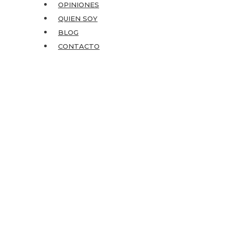
OPINIONES
QUIEN SOY
BLOG
CONTACTO
Psicología infantil,
adolescentes, adultos
en A Coruña y online