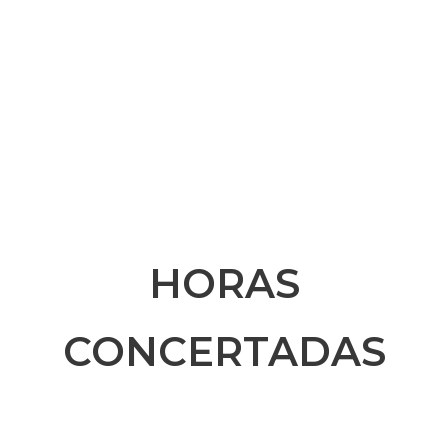
sociales y resolución de problemas
Dificultad en la toma de decisiones
Si tienes cualquier pregunta, no dudes en
ponerte en contacto conmigo y te
asesoraré de manera personalizada.
HORAS
CONCERTADAS